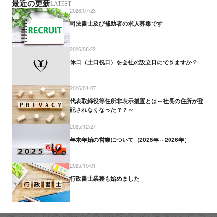
最近の更新
LATEST
2026/07/23
司法書士及び補助者の求人募集です
2026/06/22
休日（土日祝日）を会社の設立日にできますか？
2026/01/07
代表取締役等住所非表示措置とは～社長の住所が登
記されなくなった？？～
2025/12/27
年末年始の営業について（2025年～2026年）
2025/10/01
行政書士業務も始めました