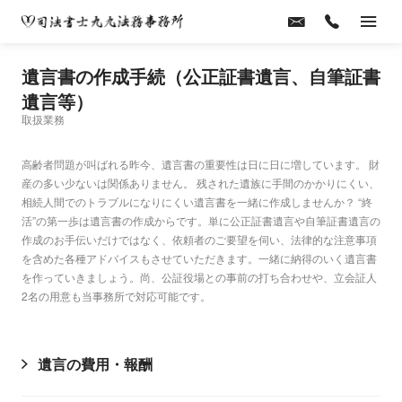
遺言書の作成手続（公正証書遺言、自筆証書
遺言等）
取扱業務
高齢者問題が叫ばれる昨今、遺言書の重要性は日に日に増しています。 財
産の多い少ないは関係ありません。 残された遺族に手間のかかりにくい、
相続人間でのトラブルになりにくい遺言書を一緒に作成しませんか？ “終
活”の第一歩は遺言書の作成からです。単に公正証書遺言や自筆証書遺言の
作成のお手伝いだけではなく、依頼者のご要望を伺い、法律的な注意事項
を含めた各種アドバイスもさせていただきます。一緒に納得のいく遺言書
を作っていきましょう。尚、公証役場との事前の打ち合わせや、立会証人
2名の用意も当事務所で対応可能です。
遺言の費用・報酬