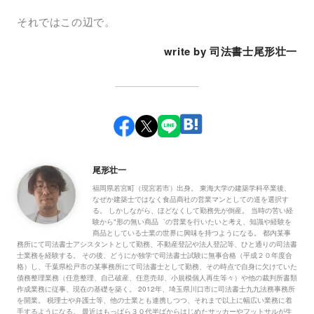
それではこの辺で。
write by 司法書士尾形壮一
尾形壮一
福岡県若宮町（現宮若市）出身。 東海大学の建築学科卒業後、
なぜか建築士ではなく食品商社の営業マンとしての道を選択す
る。 しかしながら、ほどなくして勤務先が倒産。 当時の苦い経
験から"形の無い商品゛の営業を行いたいと考え、知識や経験を
商品としている士業の世界に興味を持つようになる。 都内某事
務所にて司法書士アシスタントとして勤務、不動産登記や法人登記等、ひと通りの司法書
士業務を経験する。 その後、どうにか独学で司法書士試験に無事合格（平成２０年度合
格）し、千葉県松戸市の某事務所にて司法書士として勤務、その時点で自身に欠けていた
債務整理業務（任意整理、自己破産、任意売却、小規模個人再生等々）や他の裁判所書類
作成業務に従事、現在の基礎を築く。 2012年、埼玉県川口市に司法書士九九法務事務所
を開業。 税理士や弁護士等、他の士業とも連携しつつ、それまで以上に幅広い業務に着
手するようになる。 最近はもっぱら３０代半ばからはじめたサッカーやフットサルが生