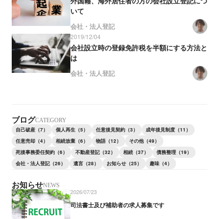
外国籍、海外居住者の方の会社設立登記につ
いて
会社・法人登記
2019/12/04
会社設立時の登録免許税を半額にする方法と
は
会社・法人登記
ブログ
CATEGORY
自己破産（7）
個人再生（5）
任意後見契約（3）
成年後見制度（11）
任意売却（4）
相続放棄（6）
物語（12）
その他（49）
死後事務委任契約（6）
不動産登記（32）
相続（37）
債務整理（19）
会社・法人登記（26）
遺言（28）
お知らせ（25）
趣味（4）
お知らせ
NEWS
2026/07/23
司法書士及び補助者の求人募集です