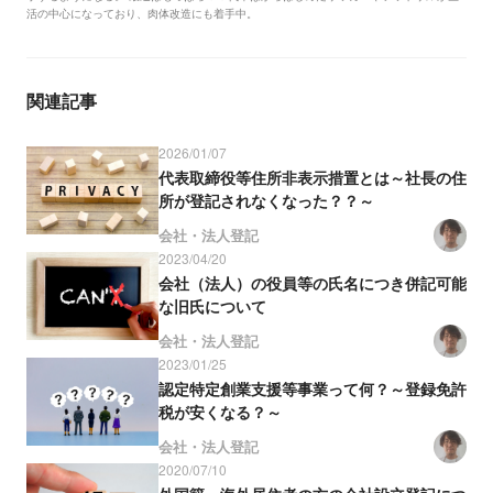
活の中心になっており、肉体改造にも着手中。
関連記事
2026/01/07
代表取締役等住所非表示措置とは～社長の住
所が登記されなくなった？？～
会社・法人登記
2023/04/20
会社（法人）の役員等の氏名につき併記可能
な旧氏について
会社・法人登記
2023/01/25
認定特定創業支援等事業って何？～登録免許
税が安くなる？～
会社・法人登記
2020/07/10